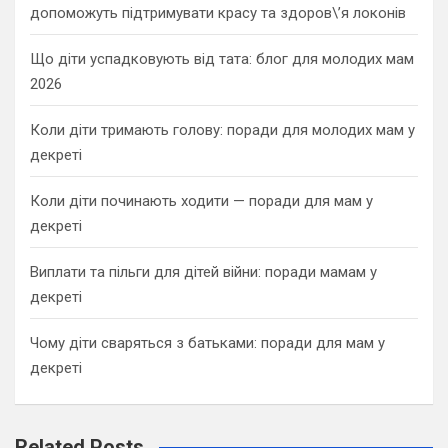
допоможуть підтримувати красу та здоров\’я локонів
Що діти успадковують від тата: блог для молодих мам
2026
Коли діти тримають голову: поради для молодих мам у
декреті
Коли діти починають ходити — поради для мам у
декреті
Виплати та пільги для дітей війни: поради мамам у
декреті
Чому діти сваряться з батьками: поради для мам у
декреті
Related Posts