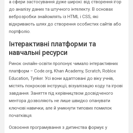
а сфери застосування дуже широкі: від створення ігор
до аналізу даних та штучного інтелекту. В основах
веброзробки знайомлять із HTML і CSS, які
відкривають шлях до створення особистих сайтів або
портфоліо.
Інтерактивні платформи та
навчальні ресурси
Ринок онлайн-освіти пропонує чимало інтерактивних
платформ – Code.org, Khan Academy, Scratch, Roblox
Education, Tynker. Усі вони адаптовані до віку учнів,
містять покрокові інструкції, візуалізацію коду та ігрові
завдання. Заняття під керівництвом досвідченого
ментора дозволяють не лише швидко опанувати
ключові навички, але й уникнути типових помилок
початківця.
Освоєння програмування з дитинства формує у