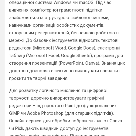
операційної системи Windows чи macOS. Під час
вивчення комп’ютерної грамотності підлітки
знайомляться із структурою файлової системи,
навичками організації особистих документів,
створенням резервних копій, безпечною роботою в
мережі. До базових інструментів відносять текстові
редактори (Microsoft Word, Google Docs), електронні
таблиці (Microsoft Excel, Google Sheets), програми для
створення презентацій (PowerPoint, Canva). Знання цих
додатків дозволяє ефективно виконувати навчальні
проєкти та творчі завдання.
Для розвитку логічного мислення та цифрової
творчості доречно використовувати графічні
редактори – від простого Paint до функціональних
GIMP чи Adobe Photoshop (для старших підлітків).
Онлайн-сервіси для обробки зображень, як-от Canva
чи Pixlr, дають швидкий доступ до інструментів