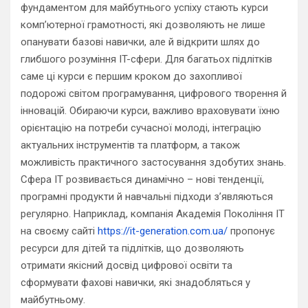
фундаментом для майбутнього успіху стають курси
комп’ютерної грамотності, які дозволяють не лише
опанувати базові навички, але й відкрити шлях до
глибшого розуміння IT-сфери. Для багатьох підлітків
саме ці курси є першим кроком до захопливої
подорожі світом програмування, цифрового творення й
інновацій. Обираючи курси, важливо враховувати їхню
орієнтацію на потреби сучасної молоді, інтеграцію
актуальних інструментів та платформ, а також
можливість практичного застосування здобутих знань.
Сфера IT розвивається динамічно – нові тенденції,
програмні продукти й навчальні підходи з’являються
регулярно. Наприклад, компанія Академія Покоління IT
на своєму сайті
https://it-generation.com.ua/
пропонує
ресурси для дітей та підлітків, що дозволяють
отримати якісний досвід цифрової освіти та
сформувати фахові навички, які знадобляться у
майбутньому.