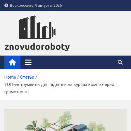
Skip
Воскресенье, 9 августа, 2026
to
content
znovudoroboty.org.ua
Home
Статьи
ТОП-інструментів для підлітків на курсах комп’ютерної
грамотності