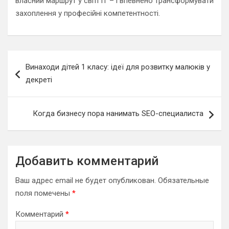
власний маршрут у світі ІТ – і впевнено трансформувати
захоплення у професійні компетентності.
Навигация
Винаходи дітей 1 класу: ідеї для розвитку малюків у
по
декреті
записям
Когда бизнесу пора нанимать SEO-специалиста
Добавить комментарий
Ваш адрес email не будет опубликован.
Обязательные
поля помечены
*
Комментарий
*