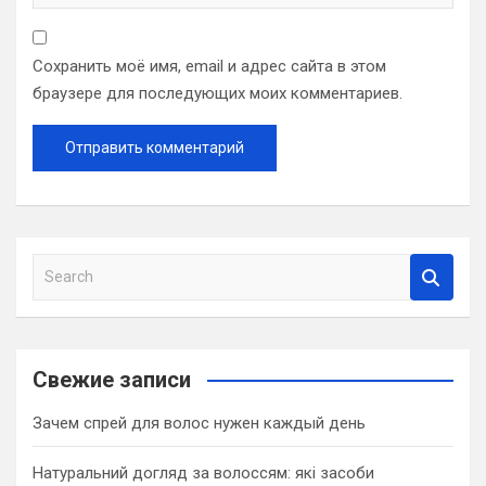
Сохранить моё имя, email и адрес сайта в этом
браузере для последующих моих комментариев.
S
e
a
r
c
Свежие записи
h
Зачем спрей для волос нужен каждый день
Натуральний догляд за волоссям: які засоби