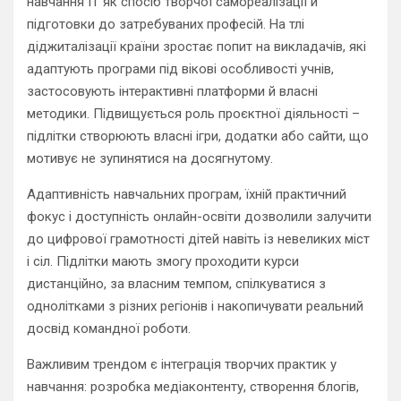
навчання IT як спосіб творчої самореалізації й
підготовки до затребуваних професій. На тлі
діджиталізації країни зростає попит на викладачів, які
адаптують програми під вікові особливості учнів,
застосовують інтерактивні платформи й власні
методики. Підвищується роль проєктної діяльності –
підлітки створюють власні ігри, додатки або сайти, що
мотивує не зупинятися на досягнутому.
Адаптивність навчальних програм, їхній практичний
фокус і доступність онлайн-освіти дозволили залучити
до цифрової грамотності дітей навіть із невеликих міст
і сіл. Підлітки мають змогу проходити курси
дистанційно, за власним темпом, спілкуватися з
однолітками з різних регіонів і накопичувати реальний
досвід командної роботи.
Важливим трендом є інтеграція творчих практик у
навчання: розробка медіаконтенту, створення блогів,