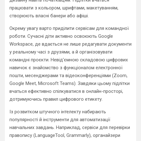
дизайну навіть початківцям. Підлітки вчаться
працювати з кольором, шрифтами, макетуванням,
створюють власні банери або афіші.
Окрему увагу варто приділити сервісам для командної
роботи. Сучасні діти активно освоюють Google
Workspace, де вдається не лише редагувати документи
у реальному часі з друзями, а й організовувати
командні проєкти. Невід’ємною складовою цифрових
навичок є знайомство з функціоналом електронної
пошти, месенджерами та відеоконференціями (Zoom,
Google Meet, Microsoft Teams). Завдяки цьому підлітки
вчаться ефективно спілкуватися в онлайн-просторі,
дотримуючись правил цифрового етикету.
Із розвитком штучного інтелекту набирають
популярності й інструменти для автоматизації
навчальних завдань. Наприклад, сервіси для перевірки
правопису (LanguageTool, Grammarly), органайзери