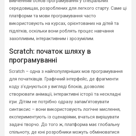
вивченням основ програмування у спеціальних
середовищах, розроблених для легкого старту. Саме ці
платформи та мови програмування часто
використовують на курсах, орієнтованих на дітей та
підлітків, оскільки вони роблять процес навчання
захопливим, інтерактивним і зрозумілим.
Scratch: початок шляху в
програмуванні
Scratch – одна з найпопулярніших мов програмування
для початківців. Графічний інтерфейс, де фрагменти
коду з’єднуються у вигляді блоків, дозволяє
створювати анімації, інтерактивні історії та нескладні
ігри. Дітям не потрібно одразу запам’ятовувати
синтаксис – вони використовують логічне мислення,
експериментують із сценаріями, вчаться вирішувати
задачі творчо. До того ж, платформа має глобальну
спільноту, де юні розробники можуть обмінюватися